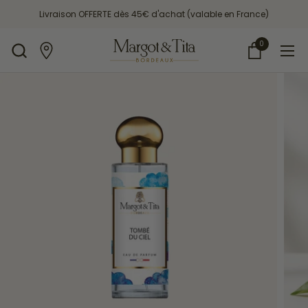
Passer au contenu
Livraison OFFERTE dès 45€ d'achat (valable en France)
• N
0
Ouvrir le pa
Ouvr