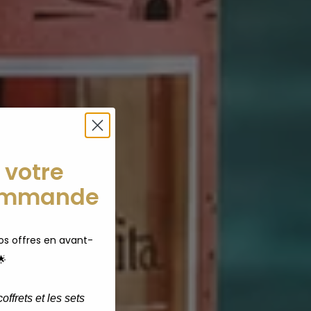
 votre
ommande
s offres en avant-
🌟
offrets et les sets