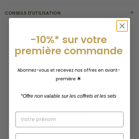
CONSEILS D'UTILISATION
-10%* sur votre
première commande
LIVRAISON OFFERTE
dès 45€ en France métropolitaine
Abonnez-vous et recevez nos offres en avant-
PAIEMENT SÉCURISÉ
CB, Visa, Mastercard, Paypal
première 🌟
1 MINI PARFUM OFFERT
*
Offre non valable sur les coffrets et les sets
dès 60€ d’achat
SERVICE CLIENT
par email ou téléphone