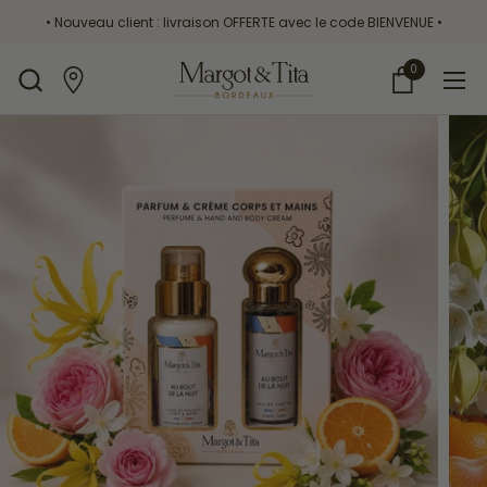
Passer au contenu
• Nouveau client : livraison OFFERTE avec le code BIENVENUE •
0
Ouvrir le pa
Ouvr