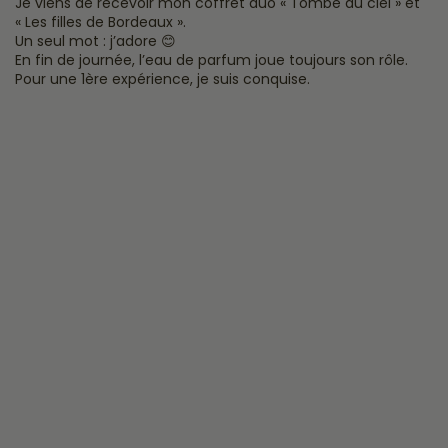
Je viens de recevoir mon coffret duo « Tombé du ciel » et
« Les filles de Bordeaux ».
Un seul mot : j’adore 😊
En fin de journée, l’eau de parfum joue toujours son rôle.
Pour une 1ère expérience, je suis conquise.