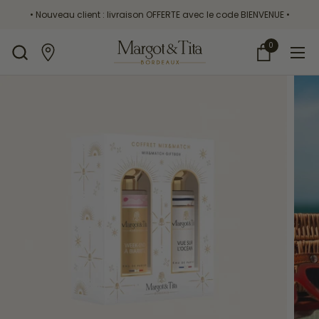
Passer au contenu
• Nouveau client : livraison OFFERTE avec le code BIENVENUE •
0
Ouvrir le pa
Ouvr