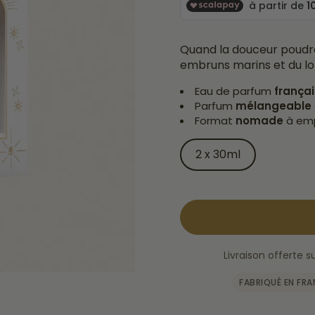
Quand la douceur poudré
embruns marins et du lo
Eau de parfum
frança
Parfum
mélangeable
Format
nomade
à em
2 x 30ml
Livraison offerte
FABRIQUÉ EN FR