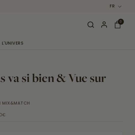
Un parfum 15ml OFFERT dès 60€ 
Langue
FR
0
Ouvrir le
L'UNIVERS
s va si bien & Vue sur
M MIX&MATCH
00€