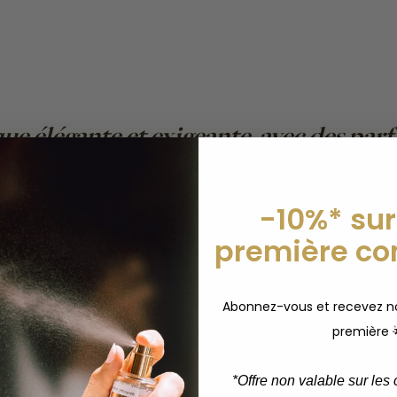
que élégante et exigeante, avec des par
hacun puisse se composer un véritable d
à un seul parfum. »
Julie, Fondatrice 
-10%* sur
première c
Abonnez-vous et recevez no
première 
*
Offre non valable sur les c