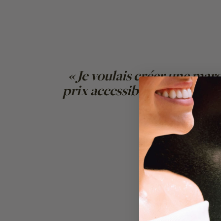
« Je voulais créer une mar
prix accessible, pour que c
de se limiter 