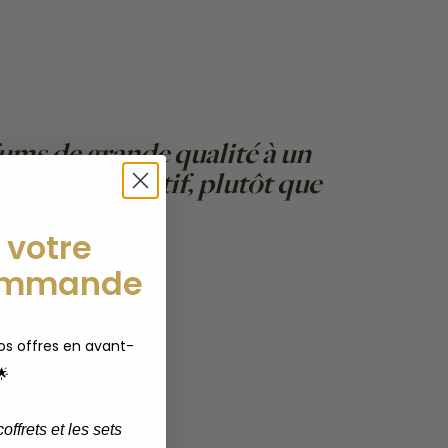
fums de grande qualité à un
ressing olfactif, plutôt que
de Margot&Tita
 votre
ommande
s offres en avant-
🌟
offrets et les sets