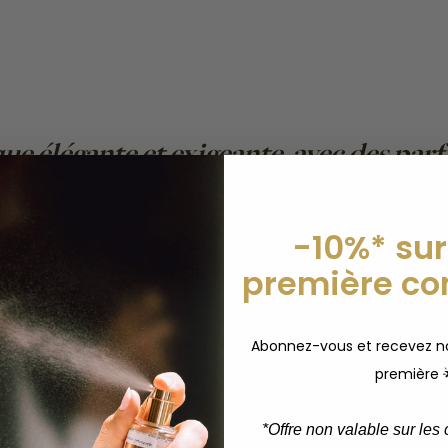
que élégante et exigeante, avec des par
hacun puisse se composer un véritable d
à un seul parfum. »
Julie, Fondatrice 
-10%* sur
première c
Abonnez-vous et recevez no
première 
*
Offre non valable sur les c