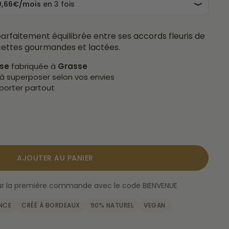
parfaitement équilibrée entre ses accords fleuris de
acettes gourmandes et lactées.
ise
fabriquée à
Grasse
à superposer selon vos envies
porter partout
AJOUTER AU PANIER
 sur la première commande avec le code BIENVENUE
ANCE
CRÉÉ À BORDEAUX
90% NATUREL
VEGAN