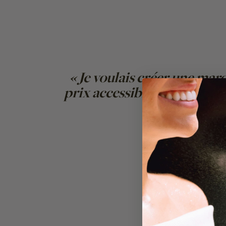
« Je voulais créer une mar
prix accessible, pour que c
de se limiter 