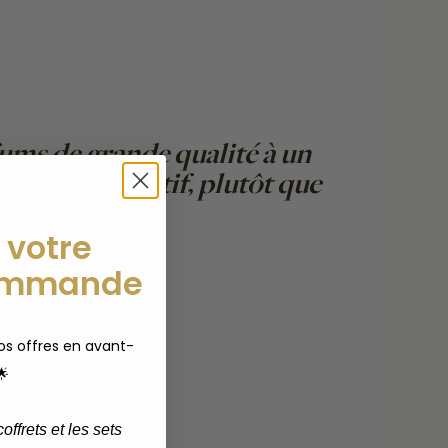
fums de grande qualité à un
ressing olfactif, plutôt que
de Margot&Tita
 votre
ommande
s offres en avant-
🌟
offrets et les sets