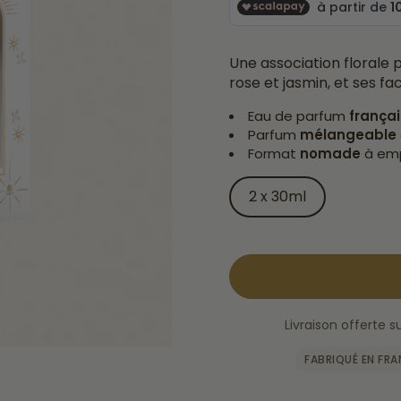
Une association florale 
rose et jasmin, et ses f
Eau de parfum
frança
Parfum
mélangeable
Format
nomade
à em
2 x 30ml
Livraison offerte
FABRIQUÉ EN FR