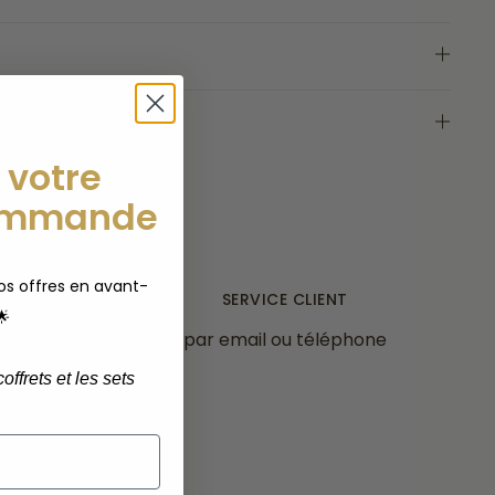
N
 votre
ommande
s offres en avant-
ERT
SERVICE CLIENT
🌟
t
par email ou téléphone
offrets et les sets