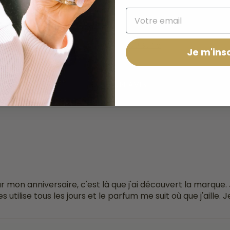
Avis Clients
5.00 sur 5
Je m'insc
ÉCRIRE UN AVIS
 mon anniversaire, c'est là que j'ai découvert la marque.
s utilise tous les jours et le parfum me suit où que j'aille