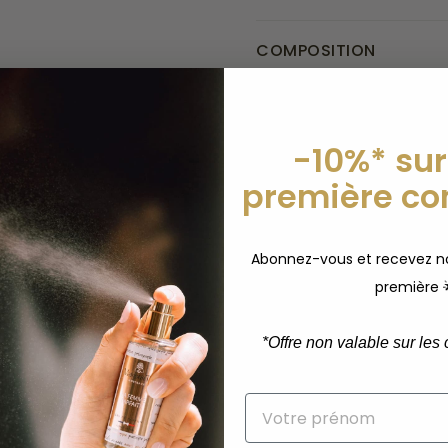
COMPOSITION
CONSEILS D'UTILISATIO
-10%* sur
première c
Abonnez-vous et recevez no
PAIEMENT SÉCURISÉ
1 MINI PARFUM OFF
première 
isa, Mastercard, Paypal
dès 60€ d’acha
*
Offre non valable sur les c