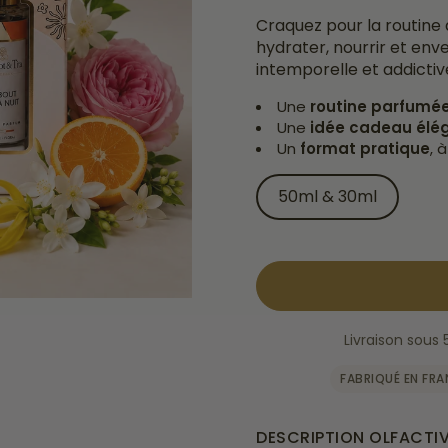
Craquez pour la routine 
hydrater, nourrir et env
intemporelle et addictiv
Une
routine parfumé
Une
idée cadeau élég
Un
format pratique
, 
50ml & 30ml
Livraison sous
FABRIQUÉ EN FR
DESCRIPTION OLFACTI