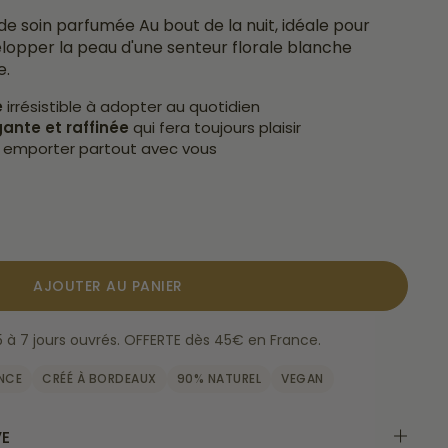
de soin parfumée Au bout de la nuit, idéale pour
elopper la peau d'une senteur florale blanche
e.
e
irrésistible à adopter au quotidien
ante et raffinée
qui fera toujours plaisir
à emporter partout avec vous
AJOUTER AU PANIER
 5 à 7 jours ouvrés. OFFERTE dès 45€ en France.
ANCE
CRÉÉ À BORDEAUX
90% NATUREL
VEGAN
VE