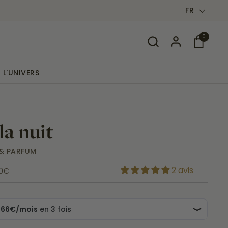
Langue
FR
0
Ouvrir le
L'UNIVERS
la nuit
& PARFUM
2 avis
00€