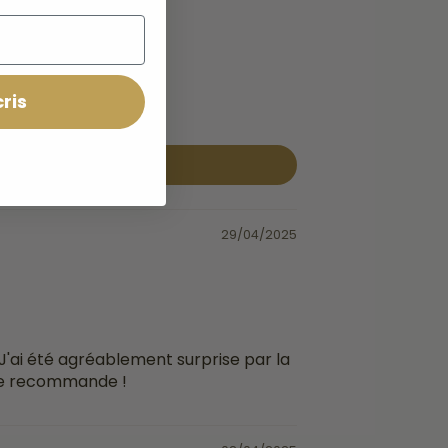
ris
29/04/2025
 J'ai été agréablement surprise par la
. Je recommande !