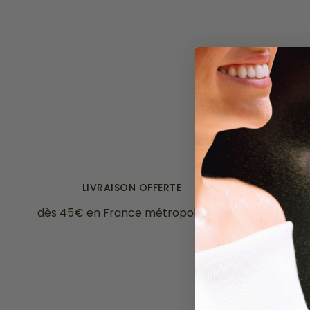
LIVRAISON OFFERTE
dès 45€ en France métropolitaine
CB, V