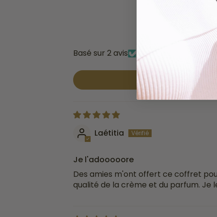
Basé sur 2 avis
Laétitia
Je l'adooooore
Des amies m'ont offert ce coffret pour
qualité de la crème et du parfum. Je le